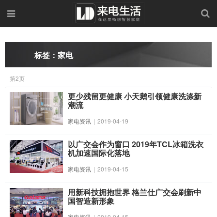
标签：家电
第2页
更少残留更健康 小天鹅引领健康洗涤新
潮流
家电资讯
|
2019-04-19
以广交会作为窗口 2019年TCL冰箱洗衣
机加速国际化落地
家电资讯
|
2019-04-15
用新科技拥抱世界 格兰仕广交会刷新中
国智造新形象
家电资讯
|
2019-04-15