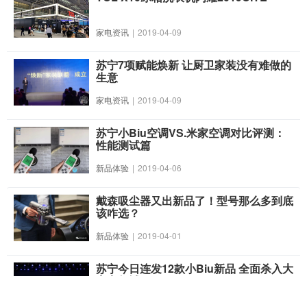
家电资讯
|
2019-04-09
苏宁7项赋能焕新 让厨卫家装没有难做的
生意
家电资讯
|
2019-04-09
苏宁小Biu空调VS.米家空调对比评测：
性能测试篇
新品体验
|
2019-04-06
戴森吸尘器又出新品了！型号那么多到底
该咋选？
新品体验
|
2019-04-01
苏宁今日连发12款小Biu新品 全面杀入大
家电领域
家电资讯
|
2019-03-27