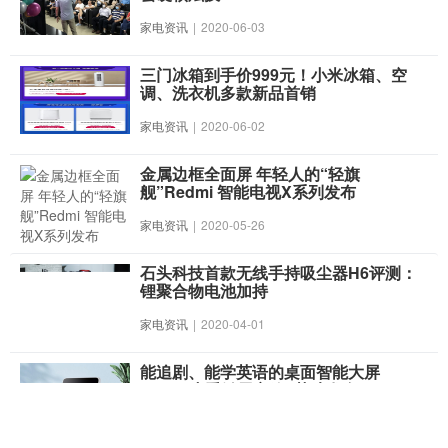
家电资讯
|
2020-06-03
三门冰箱到手价999元！小米冰箱、空
调、洗衣机多款新品首销
家电资讯
|
2020-06-02
金属边框全面屏 年轻人的“轻旗
舰”Redmi 智能电视X系列发布
家电资讯
|
2020-05-26
石头科技首款无线手持吸尘器H6评测：
锂聚合物电池加持
家电资讯
|
2020-04-01
能追剧、能学英语的桌面智能大屏
Redmi小爱触屏音箱8英寸发布
家电资讯
|
2020-03-24