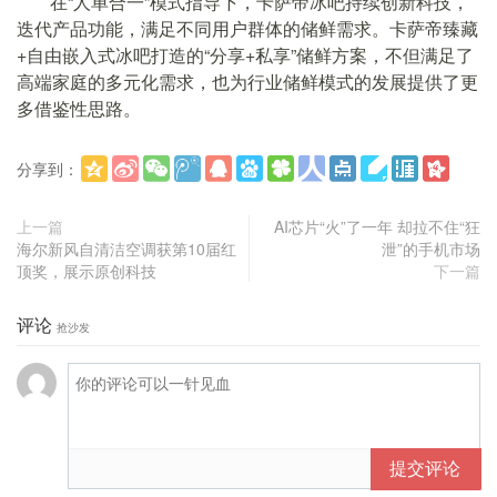
在“人单合一”模式指导下，卡萨帝冰吧持续创新科技，
迭代产品功能，满足不同用户群体的储鲜需求。卡萨帝臻藏
+自由嵌入式冰吧打造的“分享+私享”储鲜方案，不但满足了
高端家庭的多元化需求，也为行业储鲜模式的发展提供了更
多借鉴性思路。
分享到：
更多
(
)
上一篇
AI芯片“火”了一年 却拉不住“狂
海尔新风自清洁空调获第10届红
泄”的手机市场
顶奖，展示原创科技
下一篇
评论
抢沙发
提交评论