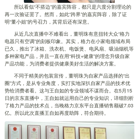
所以看似“不搭边”的嘉宾阵容，都只是六度分割理论的
再一次验证罢了。然而，如此“跨界”的嘉宾阵容，除了证
明“董小姐”的号召力，其背后还有深意。
从近几次直播中不难看出，董明珠有意扭转大众“格力
电器只有空调”的刻板印象。其实，格力在小家电领域布局
已久，推出了冰箱、洗衣机、电饭煲、电风扇、吸油烟机等
多种家电产品，并且一直在用“科技+健康”的理念升级自家
产品功能，为消费者提供健康美好生活的解决方案。
不同于精美的包装宣传，董明珠为自家产品选择的“出
圈”方式，是从专业角度，实打实地深扒自家产品的技术优
势给消费者看。这与王自如的专业领域不谋而合。在5月15
日的京东直播中，王自如就运用自己的专业知识，详细剖析
了格力产品的技术点，当晚格力京东平台直播销售额破7.03
亿。所以此次直播王自如再度助阵，符合期待。