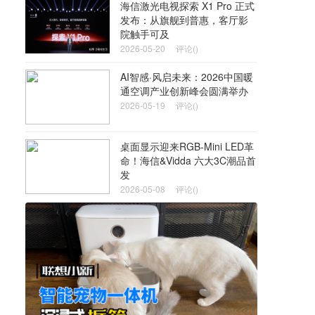
海信激光电视探索 X1 Pro 正式
发布：从旗舰到普惠，客厅影
院触手可及
2026-05-20
评论()
AI智感·风启未来：2026中国暖
通空调产业创新峰会圆满举办
2026-05-19
评论()
桌面显示迎来RGB-Mini LED革
命！海信&Vidda 六大3C潮品首
发
2026-05-08
评论()