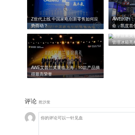
Z世代上线 中国家电创新零售如何应
AWE202
势而动？
命，凯度首
行业
携手豆果美食
管理冰箱亮
AWE艾普兰奖重临上海，10款产品摘
得最高荣誉
评论
抢沙发