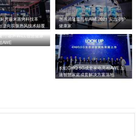
1：厨房迎来蒸烤科技革
惠而浦隆重亮相AWE2021 实力守护
创逆向双驱热风技术颠覆
健康家
 ，容声WILL智慧健康
相AWE
长虹CHiQ 5G成套家电亮相AWE 加
速智慧家庭成套解决方案落地