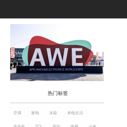
热门标签
空调
家电
冰箱
来电生活
洗衣机
TCL
苏宁
电视
小米