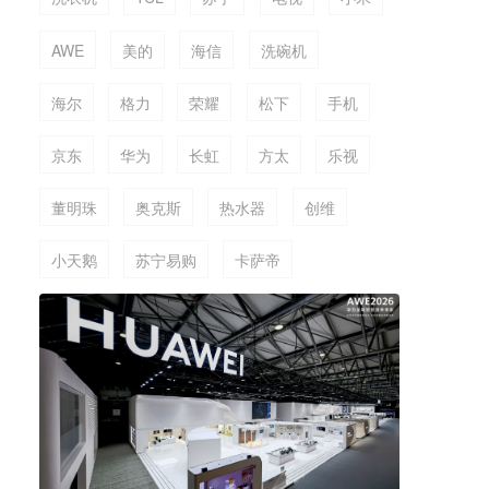
AWE
美的
海信
洗碗机
海尔
格力
荣耀
松下
手机
京东
华为
长虹
方太
乐视
董明珠
奥克斯
热水器
创维
小天鹅
苏宁易购
卡萨帝