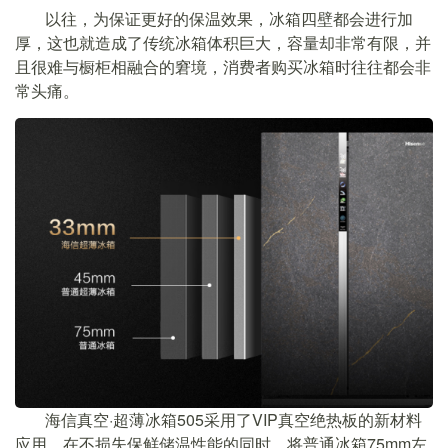
以往，为保证更好的保温效果，冰箱四壁都会进行加
厚，这也就造成了传统冰箱体积巨大，容量却非常有限，并
且很难与橱柜相融合的窘境，消费者购买冰箱时往往都会非
常头痛。
海信真空·超薄冰箱505采用了VIP真空绝热板的新材料
应用，在不损失保鲜储温性能的同时，将普通冰箱75mm左