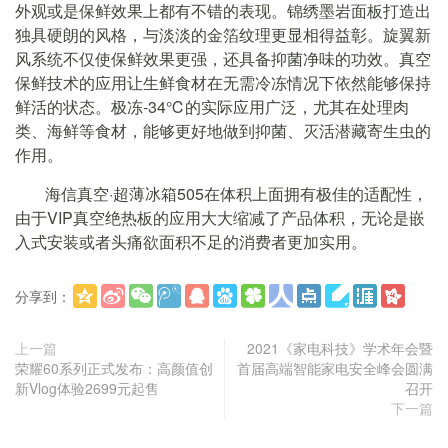
外观或是保鲜效果上都有不错的表现。锦绣墨岩面板打造出
独具硬朗的风格，与淡淡的金箔纹理更显相得益彰。旋翼新
风系统不仅使保鲜效果更强，还具备抑菌净味的功效。真空
保鲜技术的应用让生鲜食材在无需冷冻情况下依然能够保持
鲜活的状态。极冻-34℃的实际应用广泛，尤其在处理肉
类、海鲜等食材，能够更好地做到抑菌、灭活潜藏寄生虫的
作用。
海信真空·超薄冰箱505在体积上面拥有极佳的适配性，
由于VIP真空绝热板的应用大大缩减了产品体积，无论是嵌
入式安装或者头痛欲面积不足的消费者更加实用。
分享到：
更多
(
)
上一篇
2021《家电科技》学术年会暨
荣耀60系列正式发布：高颜值创
首届高端智能家电安全峰会圆满
新Vlog体验2699元起售
召开
下一篇