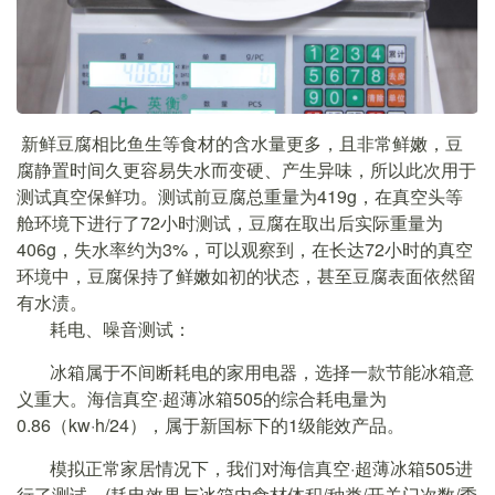
新鲜豆腐相比鱼生等食材的含水量更多，且非常鲜嫩，豆
腐静置时间久更容易失水而变硬、产生异味，所以此次用于
测试真空保鲜功。测试前豆腐总重量为419g，在真空头等
舱环境下进行了72小时测试，豆腐在取出后实际重量为
406g，失水率约为3%，可以观察到，在长达72小时的真空
环境中，豆腐保持了鲜嫩如初的状态，甚至豆腐表面依然留
有水渍。
耗电、噪音测试：
冰箱属于不间断耗电的家用电器，选择一款节能冰箱意
义重大。海信真空·超薄冰箱505的综合耗电量为
0.86（kw·h/24），属于新国标下的1级能效产品。
模拟正常家居情况下，我们对海信真空·超薄冰箱505进
行了测试，(耗电效果与冰箱内食材体积/种类/开关门次数/季