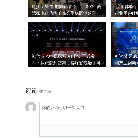
链接全渠道·把握新增长 ——2026 高
“度量体验
端家电价值增长峰会重庆圆满落幕
行业用户体
办
海信激光电视探索 X1 Pro 正式发
AI智感·风
布：从旗舰到普惠，客厅影院触手可
调产业创新
及
评论
抢沙发