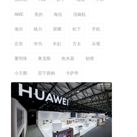
AWE
美的
海信
洗碗机
海尔
格力
荣耀
松下
手机
京东
华为
长虹
方太
乐视
董明珠
奥克斯
热水器
创维
小天鹅
苏宁易购
卡萨帝