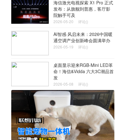
海信激光电视探索 X1 Pro 正式
发布：从旗舰到普惠，客厅影
院触手可及
2026-05-20
评论()
AI智感·风启未来：2026中国暖
通空调产业创新峰会圆满举办
2026-05-19
评论()
桌面显示迎来RGB-Mini LED革
命！海信&Vidda 六大3C潮品首
发
2026-05-08
评论()