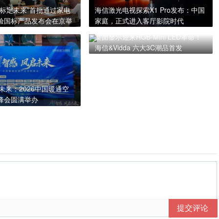
，标定未来”首批通过家电
海信激光电视探索X1 Pro发布：中国
验国标产品发布会在京举
家庭，正式进入客厅影院时代
桌面显示迎来RGB-Mini LED革命！
海信&Vidda 六大3C潮品首发
启未来：2026中国暖通空
峰会圆满举办
提交评论