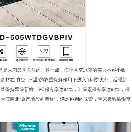
自然是人们最为关注的，这一点，海信真空冰箱的实力不容小觑。
材在“真空+冰温”的双重保鲜作用下进入“休眠”状态，延缓新
保持翠绿新鲜，VC保有率达94%，叶绿素保有率达92%，保
大江南北“原产地般的新鲜”，满足挑剔的味蕾，带来极致愉悦享