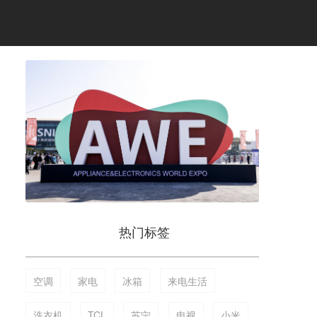
热门标签
空调
家电
冰箱
来电生活
洗衣机
TCL
苏宁
电视
小米