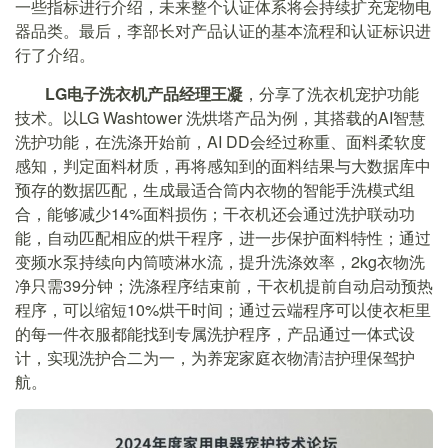
一些指标进行介绍，未来整个认证体系将会持续扩充宠物电
器品类。最后，李部长对产品认证的基本流程和认证标识进
行了介绍。
LG电子洗衣机产品经理王凝
，分享了洗衣机宠护功能
技术。以LG Washtower 洗烘塔产品为例，其搭载的AI智慧
洗护功能，在洗涤开始前，AI DD会经过称重、面料柔软度
感知，判定面料材质，再将感知到的面料结果与大数据库中
预存的数据匹配，生成最适合筒内衣物的智能手洗模式组
合，能够减少14%面料损伤；干衣机还会通过洗护联动功
能，自动匹配相应的烘干程序，进一步保护面料特性；通过
变频水泵持续向内筒喷淋水流，提升洗涤效率，2kg衣物洗
净只需39分钟；洗涤程序结束前，干衣机提前自动启动预热
程序，可以缩短10%烘干时间；通过云端程序可以使衣柜里
的每一件衣服都能找到专属洗护程序，产品通过一体式设
计，实现洗护合二为一，为养宠家庭衣物清洁护理保驾护
航。