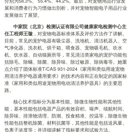
分别为58.3%、 55.4%、44.2%。最后，对宠物用品行业发
展和消费者行为习惯做出剖析，并对宠物智能电子用品行业
发展做出了展望。
中家院（北京）检测认证有限公司健康家电检测中心主
任工程师王璇
，对宠物电器标准体系及评价方法作了讲解。
目前，常见的宠护电器有吸尘器、洗地机、清洁机器人、空
气净化器、洗衣机、烘干箱、喂食器、宠物吸毛机、吹水
机、饮水器、自动猫厕所等，常见清洁类家电的宠护功能包
括除毛、除螨、除菌、除异味、除过敏原、除病毒等。她重
点介绍了团体标准T/CAS 931-2024《家用和类似用途宠物
用清洁养护电器通用要求》的技术内容和正在制定的国家标
准《家用和类似用途宠物用电动清洁养护器具》的主要思
路。
核心技术指标分为基本性能、除微生物性能和其他性
能，基本性能包括电器产品的有效容积、噪声、续航时间、
除异味、排泄物清理、防潮、投食精准、控温等，除微生物
性能包括整机除菌、材料抗菌等，其他性能是包括送风量、
负离子浓度等；并详细讲解了指标要求和试验方法。