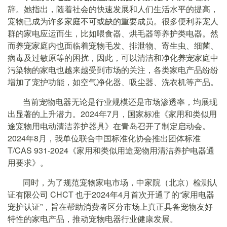
辞。她指出，随着社会的快速发展和人们生活水平的提高，
宠物已成为许多家庭不可或缺的重要成员。很多便利养宠人
群的家电应运而生，比如喂食器、烘毛器等养护类电器。然
而养宠家庭内也面临着宠物毛发、排泄物、寄生虫、细菌、
病毒及过敏原等的困扰，因此，可以清洁和净化养宠家庭中
污染物的家电也越来越受到市场的关注，各类家电产品纷纷
增加了宠护功能，如空气净化器、吸尘器、洗衣机等产品。
当前宠物电器无论是行业规模还是市场渗透率，均展现
出显著的上升潜力。2024年7月，国家标准《家用和类似用
途宠物用电动清洁养护器具》在青岛召开了制定启动会。
2024年8月，我单位联合中国标准化协会推出团体标准
T/CAS 931-2024《家用和类似用途宠物用清洁养护电器通
用要求》。
同时，为了规范宠物家电市场，中家院（北京）检测认
证有限公司 CHCT 也于2024年4月首次开通了的“家用电器
宠护认证”，旨在帮助消费者区分市场上真正具备宠物友好
特性的家电产品，推动宠物电器行业健康发展。