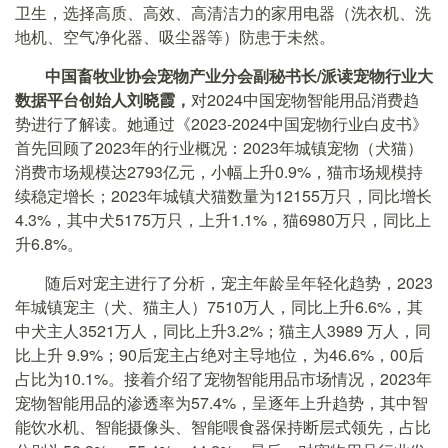
卫生，选择高质、高效、高清洁力的家用电器（洗衣机、洗
地机、空气净化器、吸尘器等）防患于未然。
中国畜牧业协会宠物产业分会副秘书长/派读宠物行业大
数据平台创始人刘晓霞，
对2024中国宠物智能用品消费趋
势进行了解读。她通过《2023-2024中国宠物行业白皮书》
首先回顾了2023年的行业概况：2023年城镇宠物（犬猫）
消费市场规模达2793亿元，小幅上升0.9%，猫市场规模持
续稳定增长；2023年城镇犬猫数量为12155万只，同比增长
4.3%，其中犬5175万只，上升1.1%，猫6980万只，同比上
升6.8%。
随后对宠主进行了分析，宠主年龄呈年轻化趋势，2023
年城镇宠主（犬、猫主人）7510万人，同比上升6.6%，其
中犬主人3521万人，同比上升3.2%；猫主人3989 万人，同
比上升 9.9%；90后宠主占绝对主导地位，为46.6%，00后
占比为10.1%。接着介绍了宠物智能用品市场情况，2023年
宠物智能用品的渗透率为57.4%，呈逐年上升趋势，其中智
能饮水机、智能摄像头、智能喂食器保持断层式领先，占比