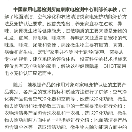
中国家用电器检测所健康家电检测中心副部长李轶，
讲
解了地面清洁、空气净化和衣物清洁类家电宠护功能评价方
法及宠护认证要求。她首先指出，养宠家庭存在过敏、异
味、病原微生物等健康隐患，过敏物质的主要来源是宠物的
毛发、皮屑、排泄物、唾液等，异味的来源通常是宠物的气
味腺、唾液、尿液和粪便，病原微生物主要有细菌、真菌、
病毒和寄生虫。宠“护”家电并不等同于宠“物”家电，需要从
专业的视角，建立系统的评价体系、设置科学的技术指标来
评价具有宠护功能的家电，解决这些健康隐患，CHCT家用
电器宠护认证应运而生。
随后，她根据产品的作用对象对家电宠护认证的主要产
品类别、各产品的技术指标和试验方法进行了讲解：空气净
化类产品包含空气净化器和空调等，她选取净化功能、微生
物去除功能和物理参数三方面中的一些重要指标进行介绍；
衣物清洁类产品包含洗衣机和干衣机，选取净化功能、微生
物去除功能两方面中的一些指标进行介绍；地面清洁类产品
包含吸尘器等，选取清洁功能、微生物去除功能两方面中的