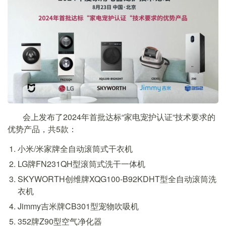
会上发布了2024年首批达标“家电宠护认证“技术要求的
优势产品，共5款：
小米/米家牌全自动滚筒式干衣机
LG牌FN231QH型滚筒式洗干一体机
SKYWORTH创维牌XQG100-B92KDHT型全自动滚筒洗
衣机
Jimmy吉米牌CB301型宠物吹吸机
352牌Z90型空气净化器