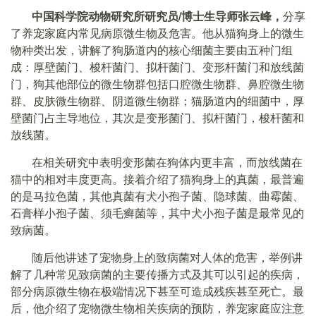
中国科学院动物研究所研究员/博士生导师张云峰，
分享
了养宠家庭内常见病原微生物及危害。他从猫狗身上的微生
物种类出发，讲解了狗肠道内的核心细菌主要由五种门组
成：厚壁菌门、梭杆菌门、拟杆菌门、变形杆菌门和放线菌
门，狗其他部位的微生物群包括口腔微生物群、鼻腔微生物
群、皮肤微生物群、阴道微生物群；猫肠道内的细菌中，厚
壁菌门占主导地位，其次是变形菌门、拟杆菌门，梭杆菌和
放线菌。
在相关研究中表明变形菌在狗体内更丰富，而放线菌在
猫中的相对丰度更高。接着介绍了猫狗身上的真菌，最普遍
的是马拉色菌，其他真菌有犬小孢子菌、隐球菌、曲霉菌、
石膏样小孢子菌、须毛癣菌等，其中犬小孢子菌是最常见的
致病菌。
随后他讲述了宠物身上的致病菌对人体的危害，举例讲
解了几种常见致病菌的主要传播方式及其可以引起的疾病，
部分病原微生物在极端情况下甚至可造成残疾甚至死亡。最
后，他介绍了宠物微生物相关疾病的预防，养宠家庭应注意