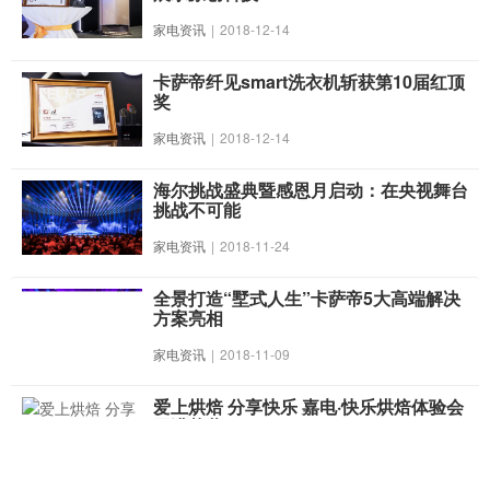
家电资讯
|
2018-12-14
卡萨帝纤见smart洗衣机斩获第10届红顶
奖
家电资讯
|
2018-12-14
海尔挑战盛典暨感恩月启动：在央视舞台
挑战不可能
家电资讯
|
2018-11-24
全景打造“墅式人生”卡萨帝5大高端解决
方案亮相
家电资讯
|
2018-11-09
爱上烘焙 分享快乐 嘉电·快乐烘焙体验会
圆满落幕
家电资讯
|
2018-09-17