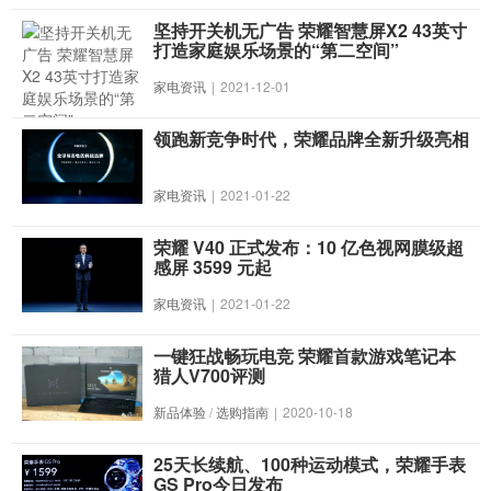
坚持开关机无广告 荣耀智慧屏X2 43英寸
打造家庭娱乐场景的“第二空间”
家电资讯
|
2021-12-01
领跑新竞争时代，荣耀品牌全新升级亮相
家电资讯
|
2021-01-22
荣耀 V40 正式发布：10 亿色视网膜级超
感屏 3599 元起
家电资讯
|
2021-01-22
一键狂战畅玩电竞 荣耀首款游戏笔记本
猎人V700评测
新品体验
/
选购指南
|
2020-10-18
25天长续航、100种运动模式，荣耀手表
GS Pro今日发布