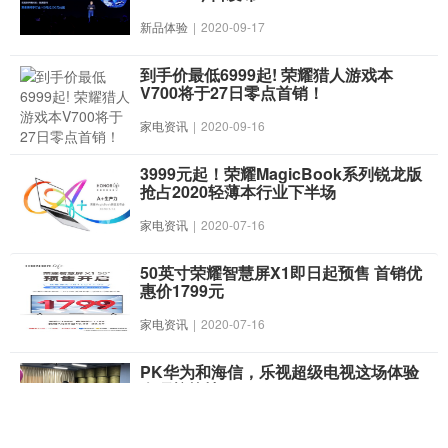
新品体验
|
2020-09-17
到手价最低6999起! 荣耀猎人游戏本
V700将于27日零点首销！
家电资讯
|
2020-09-16
3999元起！荣耀MagicBook系列锐龙版
抢占2020轻薄本行业下半场
家电资讯
|
2020-07-16
50英寸荣耀智慧屏X1即日起预售 首销优
惠价1799元
家电资讯
|
2020-07-16
PK华为和海信，乐视超级电视这场体验
会硬核炫技!
家电资讯
|
2020-06-03