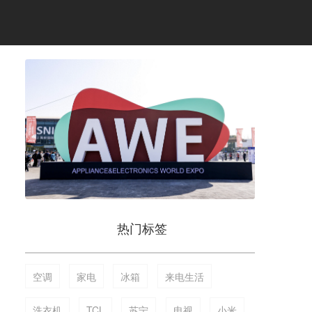
热门标签
空调
家电
冰箱
来电生活
洗衣机
TCL
苏宁
电视
小米