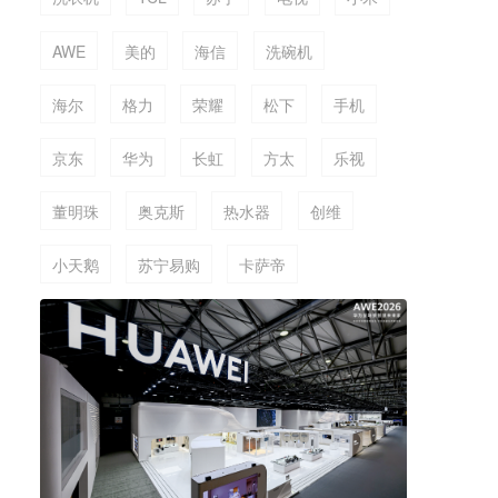
AWE
美的
海信
洗碗机
海尔
格力
荣耀
松下
手机
京东
华为
长虹
方太
乐视
董明珠
奥克斯
热水器
创维
小天鹅
苏宁易购
卡萨帝