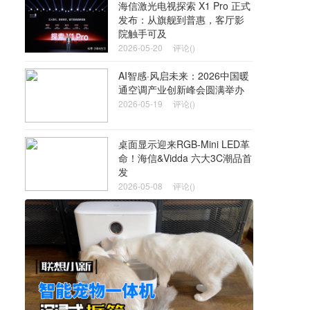
海信激光电视探索 X1 Pro 正式
发布：从旗舰到普惠，客厅影
院触手可及
2026-05-20
评论()
AI智感·风启未来：2026中国暖
通空调产业创新峰会圆满举办
2026-05-19
评论()
桌面显示迎来RGB-Mini LED革
命！海信&Vidda 六大3C潮品首
发
2026-05-08
评论()