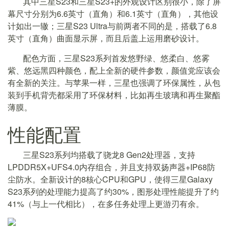
其中三星S23和三星S23+的外观设计区别很小，除了屏
幕尺寸分别为6.6英寸（直角）和6.1英寸（直角），其他设
计如出一辙；三星S23 Ultra与前两者不同的是，搭载了6.8
英寸（直角）曲面显示屏，而且后盖上运用磨砂设计。
配色方面，三星S23系列首发悠野绿、悠柔白、悠雾
紫、悠远黑四种颜色，配上全新的硬件参数，颜值党应该会
有全新的关注。与苹果一样，三星也强调了环保属性，从包
装到手机背壳都采用了环保材料，比如再生玻璃和再生聚酯
薄膜。
性能配置
三星S23系列均搭载了骁龙8 Gen2处理器，支持
LPDDR5X+UFS4.0内存组合，并且支持双扬声器+IP68防
尘防水。全新设计的8核心CPU和GPU，使得三星Galaxy
S23系列的处理能力提高了约30%，图形处理性能提升了约
41%（与上一代相比），在多任务处理上更游刃有余。